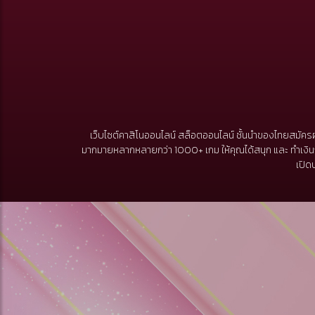
เว็บไซต์คาสิโนออนไลน์ สล็อตออนไลน์ ชั้นนำของไทยสมัค
มากมายหลากหลายกว่า 1000+ เกม ให้คุณได้สนุก และ ทำเงินกำ
เปิด