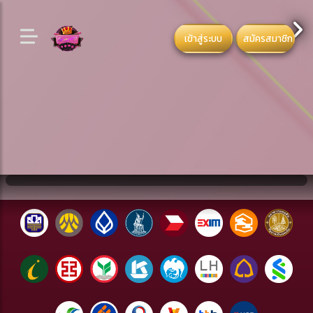
เข้าสู่ระบบ
สมัครสมาชิก