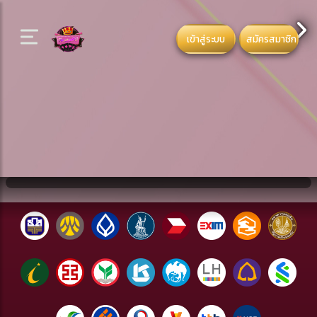
เข้าสู่ระบบ
สมัครสมาชิก