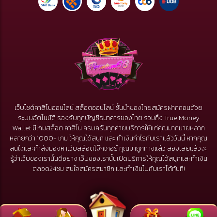
เว็บไซต์คาสิโนออนไลน์ สล็อตออนไลน์ ชั้นนำของไทยสมัครฝากถอนด้วย
ระบบอัตโนมัติ รองรับทุกบัญชีธนาคารของไทย รวมถึง True Money
Wallet มีเกมสล็อต คาสิโน ครบครันทุกค่ายบริการให้แก่คุณมากมายหลาก
หลายกว่า 1000+ เกม ให้คุณได้สนุก และ ทำเงินกำไรกับเราแล้ววันนี้ หากคุณ
สนใจและกำลังมองหาเว็บสล็อตโจ๊กเกอร์ คุณมาถูกทางแล้ว ลองเลยแล้วจะ
รู้ว่าเว็บของเรานั้นดีอย่าง เว็บของเรานั้นเปิดบริการให้คุณได้สนุกและทำเงิน
ตลอด24ชม สนใจสมัครสมาชิก และทำเงินไปกับเราได้ทันที!