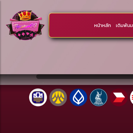
หน้าหลัก
เดิมพัน