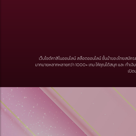
เว็บไซต์คาสิโนออนไลน์ สล็อตออนไลน์ ชั้นนำของไทยสมัค
มากมายหลากหลายกว่า 1000+ เกม ให้คุณได้สนุก และ ทำเงินกำ
เปิด