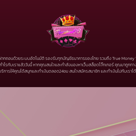
รฝากถอนด้วยระบบอัตโนมัติ รองรับทุกบัญชีธนาคารของไทย รวมถึง True Money Wa
ไรกับเราแล้ววันนี้ หากคุณสนใจและกำลังมองหาเว็บสล็อตโจ๊กเกอร์ คุณมาถูกทางแล้
บริการให้คุณได้สนุกและทำเงินตลอด24ชม สนใจสมัครสมาชิก และทำเงินไปกับเราได้ท