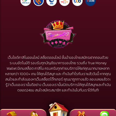
เว็บไซต์คาสิโนออนไลน์ สล็อตออนไลน์ ชั้นนำของไทยสมัครฝากถอนด้วย
ระบบอัตโนมัติ รองรับทุกบัญชีธนาคารของไทย รวมถึง True Money
Wallet มีเกมสล็อต คาสิโน ครบครันทุกค่ายบริการให้แก่คุณมากมายหลาก
หลายกว่า 1000+ เกม ให้คุณได้สนุก และ ทำเงินกำไรกับเราแล้ววันนี้ หากคุณ
สนใจและกำลังมองหาเว็บสล็อตโจ๊กเกอร์ คุณมาถูกทางแล้ว ลองเลยแล้วจะ
รู้ว่าเว็บของเรานั้นดีอย่าง เว็บของเรานั้นเปิดบริการให้คุณได้สนุกและทำเงิน
ตลอด24ชม สนใจสมัครสมาชิก และทำเงินไปกับเราได้ทันที!