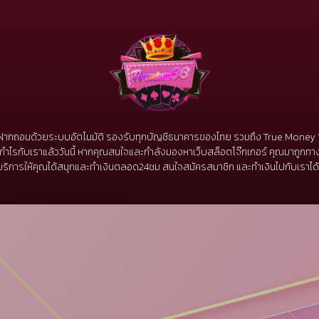
รฝากถอนด้วยระบบอัตโนมัติ รองรับทุกบัญชีธนาคารของไทย รวมถึง True Money Wa
ไรกับเราแล้ววันนี้ หากคุณสนใจและกำลังมองหาเว็บสล็อตโจ๊กเกอร์ คุณมาถูกทางแล้
บริการให้คุณได้สนุกและทำเงินตลอด24ชม สนใจสมัครสมาชิก และทำเงินไปกับเราได้ท