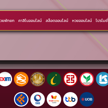
มวยพักยก
คาสิโนออนไลน์
สล็อตออนไลน์
หวยออนไลน์
โปรโมชั